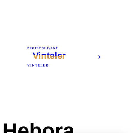
PROJET SUIVANT
Vinteler
VINTELER
Hebora
Hebora