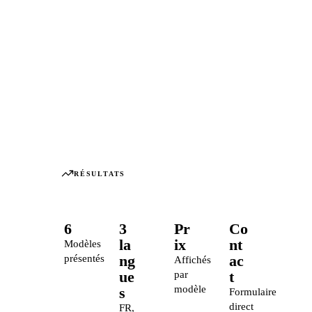
RÉSULTATS
6
3
Pr
Co
la
ix
nt
Modèles
ng
ac
présentés
Affichés
ue
t
par
modèle
s
Formulaire
direct
FR,