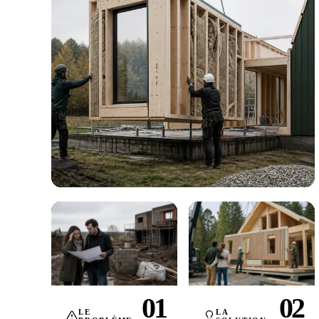
01
02
LE
LA