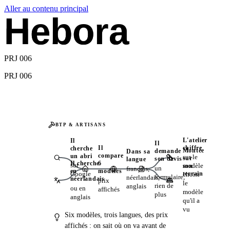
Aller au contenu principal
Hebora
Hebora
PRJ 006
PRJ 006
BTP & ARTISANS
L'atelier
Il
Il
chiffre
Il
cherche
Montée
demande
Dans sa
compare
un abri
sur le
sur
son devis
langue
Il cherche
6
sur
modèle
son
un
français,
en
modèles
Google
terrain
choisi
formulaire,
néerlandais,
néerlandais
prix
le
rien de
anglais
ou en
affichés
modèle
plus
anglais
qu'il a
vu
Six modèles, trois langues, des prix
affichés : on sait où on va avant de